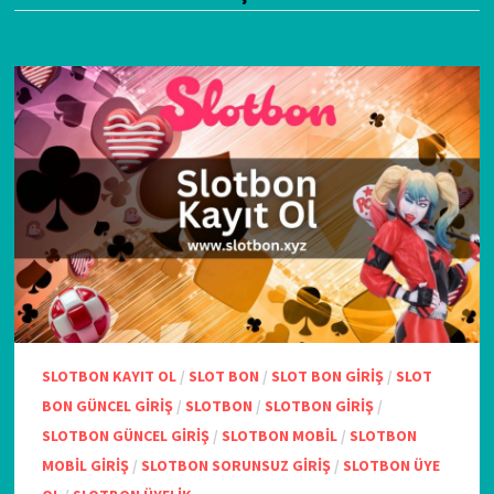
SLOTBON KAYIT OL
/
SLOT BON
/
SLOT BON GIRIŞ
/
SLOT
BON GÜNCEL GIRIŞ
/
SLOTBON
/
SLOTBON GIRIŞ
/
SLOTBON GÜNCEL GIRIŞ
/
SLOTBON MOBIL
/
SLOTBON
MOBIL GIRIŞ
/
SLOTBON SORUNSUZ GIRIŞ
/
SLOTBON ÜYE