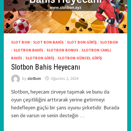
SLOT BON
/
SLOT BON BAHIS
/
SLOT BON GIRIŞ
/
SLOTBON
/
SLOTBON BAHIS
/
SLOTBON BONUS
/
SLOTBON CANLI
BAHIS
/
SLOTBON GIRIŞ
/
SLOTBON GÜNCEL GIRIŞ
Slotbon Bahis Heyecanı
by
slotbon
Ağustos 2, 2024
Slotbon, heyecanı zirveye taşımak ve bunu da
oyun çeşitliliğini arttırarak yerine getirmeyi
hedefleyen güçlü bir şans oyunu şirketidir. Burada
sen de varsın ve senin desteğin …