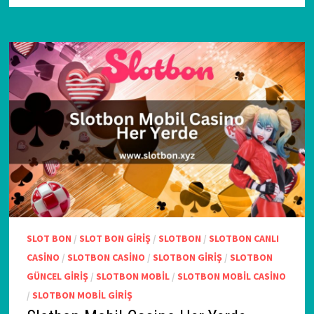
SLOT BON
/
SLOT BON GIRIŞ
/
SLOTBON
/
SLOTBON CANLI
CASINO
/
SLOTBON CASINO
/
SLOTBON GIRIŞ
/
SLOTBON
GÜNCEL GIRIŞ
/
SLOTBON MOBIL
/
SLOTBON MOBIL CASINO
/
SLOTBON MOBIL GIRIŞ