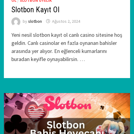
OL
/
SLOTBON ÜYELIK
Slotbon Kayıt Ol
by
slotbon
Ağustos 2, 2024
Yeni nesil slotbon kayıt ol canlı casino sitesine hoş
geldin. Canlı casinolar en fazla oynanan bahisler
arasında yer alıyor. En eğlenceli kumarlarını
buradan keyifle oynayabilirsin. …