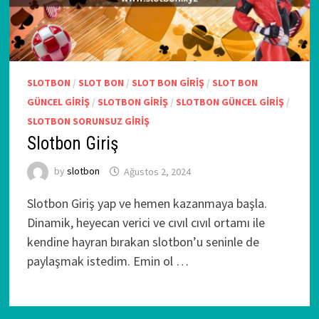
SLOTBON
/
SLOT BON
/
SLOT BON GIRIŞ
/
SLOT BON
GÜNCEL GIRIŞ
/
SLOTBON GIRIŞ
/
SLOTBON GÜNCEL GIRIŞ
/
SLOTBON SORUNSUZ GIRIŞ
Slotbon Giriş
by
slotbon
Ağustos 2, 2024
Slotbon Giriş yap ve hemen kazanmaya başla.
Dinamik, heyecan verici ve cıvıl cıvıl ortamı ile
kendine hayran bırakan slotbon’u seninle de
paylaşmak istedim. Emin ol …