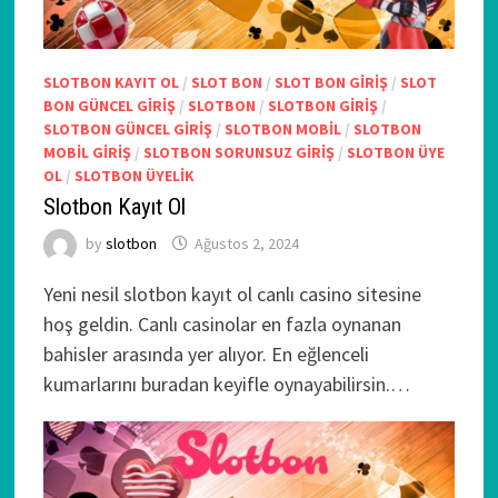
SLOTBON KAYIT OL
/
SLOT BON
/
SLOT BON GIRIŞ
/
SLOT
BON GÜNCEL GIRIŞ
/
SLOTBON
/
SLOTBON GIRIŞ
/
SLOTBON GÜNCEL GIRIŞ
/
SLOTBON MOBIL
/
SLOTBON
MOBIL GIRIŞ
/
SLOTBON SORUNSUZ GIRIŞ
/
SLOTBON ÜYE
OL
/
SLOTBON ÜYELIK
Slotbon Kayıt Ol
by
slotbon
Ağustos 2, 2024
Yeni nesil slotbon kayıt ol canlı casino sitesine
hoş geldin. Canlı casinolar en fazla oynanan
bahisler arasında yer alıyor. En eğlenceli
kumarlarını buradan keyifle oynayabilirsin.…