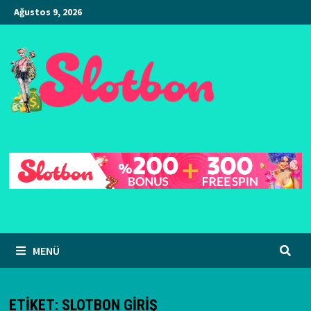
İçeriğe
Ağustos 9, 2026
geç
MENÜ
ETIKET:
SLOTBON GIRIŞ