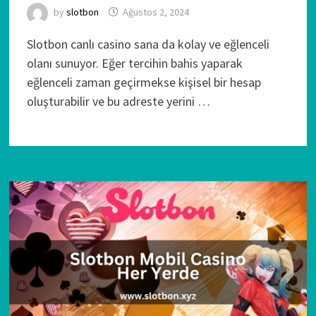
by
slotbon
Ağustos 2, 2024
Slotbon canlı casino sana da kolay ve eğlenceli
olanı sunuyor. Eğer tercihin bahis yaparak
eğlenceli zaman geçirmekse kişisel bir hesap
oluşturabilir ve bu adreste yerini …