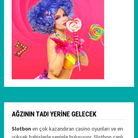
AĞZININ TADI YERİNE GELECEK
Slotbon
en çok kazandıran casino oyunları ve en
yüksek bahislerle seninle buluşuyor. Slotbon canlı