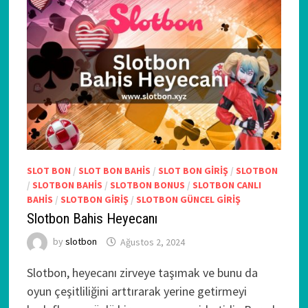
SLOT BON
/
SLOT BON BAHIS
/
SLOT BON GIRIŞ
/
SLOTBON
/
SLOTBON BAHIS
/
SLOTBON BONUS
/
SLOTBON CANLI
BAHIS
/
SLOTBON GIRIŞ
/
SLOTBON GÜNCEL GIRIŞ
Slotbon Bahis Heyecanı
by
slotbon
Ağustos 2, 2024
Slotbon, heyecanı zirveye taşımak ve bunu da
oyun çeşitliliğini arttırarak yerine getirmeyi