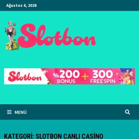
İçeriğe
Ağustos 6, 2026
geç
MENÜ
KATEGORI:
SLOTBON CANLI CASINO