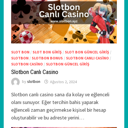
SLOT BON
/
SLOT BON GIRIŞ
/
SLOT BON GÜNCEL GIRIŞ
/
SLOTBON
/
SLOTBON BONUS
/
SLOTBON CANLI CASINO
/
SLOTBON CASINO
/
SLOTBON GÜNCEL GIRIŞ
Slotbon Canlı Casino
by
slotbon
Ağustos 2, 2024
Slotbon canlı casino sana da kolay ve eğlenceli
olanı sunuyor. Eğer tercihin bahis yaparak
eğlenceli zaman geçirmekse kişisel bir hesap
oluşturabilir ve bu adreste yerini…