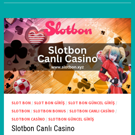
SLOT BON
/
SLOT BON GIRIŞ
/
SLOT BON GÜNCEL GIRIŞ
/
SLOTBON
/
SLOTBON BONUS
/
SLOTBON CANLI CASINO
/
SLOTBON CASINO
/
SLOTBON GÜNCEL GIRIŞ
Slotbon Canlı Casino