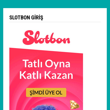
SLOTBON GIRIŞ