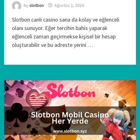
by
slotbon
Ağustos 2, 2024
Slotbon canlı casino sana da kolay ve eğlenceli
olanı sunuyor. Eğer tercihin bahis yaparak
eğlenceli zaman geçirmekse kişisel bir hesap
oluşturabilir ve bu adreste yerini …