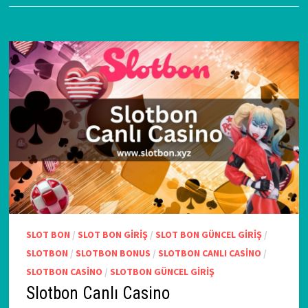
SLOT BON
/
SLOT BON GIRIŞ
/
SLOT BON GÜNCEL GIRIŞ
/
SLOTBON
/
SLOTBON BONUS
/
SLOTBON CANLI CASINO
/
SLOTBON CASINO
/
SLOTBON GÜNCEL GIRIŞ
Slotbon Canlı Casino