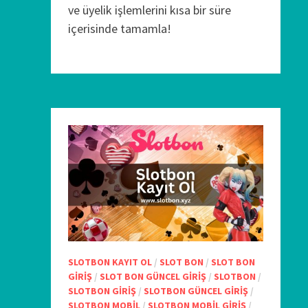
ve üyelik işlemlerini kısa bir süre
içerisinde tamamla!
SLOTBON KAYIT OL
/
SLOT BON
/
SLOT BON
GIRIŞ
/
SLOT BON GÜNCEL GIRIŞ
/
SLOTBON
/
SLOTBON GIRIŞ
/
SLOTBON GÜNCEL GIRIŞ
/
SLOTBON MOBIL
/
SLOTBON MOBIL GIRIŞ
/