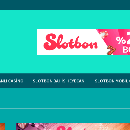
NLI CASINO
SLOTBON BAHIS HEYECANI
SLOTBON MOBIL 