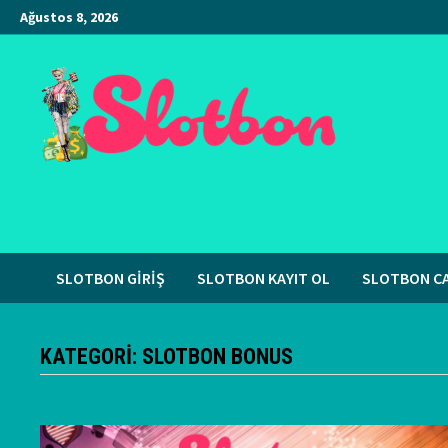
İçeriğe
Ağustos 8, 2026
geç
SLOTBON GIRIŞ
SLOTBON KAYIT OL
SLOTBON CA
KATEGORI:
SLOTBON BONUS