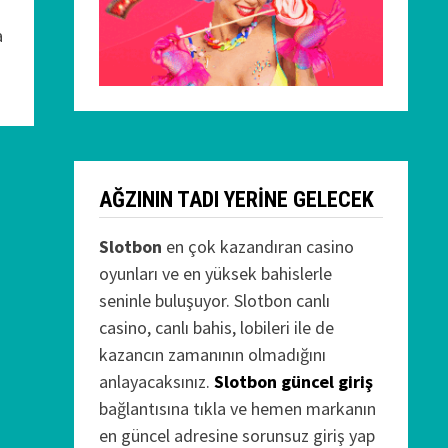
a
AĞZININ TADI YERİNE GELECEK
Slotbon
en çok kazandıran casino
oyunları ve en yüksek bahislerle
seninle buluşuyor. Slotbon canlı
casino, canlı bahis, lobileri ile de
kazancın zamanının olmadığını
anlayacaksınız.
Slotbon güncel giriş
bağlantısına tıkla ve hemen markanın
en güncel adresine sorunsuz giriş yap