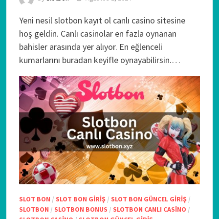
Yeni nesil slotbon kayıt ol canlı casino sitesine
hoş geldin. Canlı casinolar en fazla oynanan
bahisler arasında yer alıyor. En eğlenceli
kumarlarını buradan keyifle oynayabilirsin.…
SLOT BON
/
SLOT BON GIRIŞ
/
SLOT BON GÜNCEL GIRIŞ
/
SLOTBON
/
SLOTBON BONUS
/
SLOTBON CANLI CASINO
/