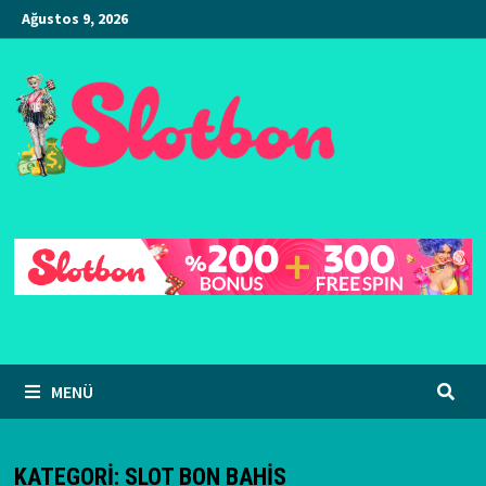
İçeriğe
Ağustos 9, 2026
geç
MENÜ
KATEGORI:
SLOT BON BAHIS