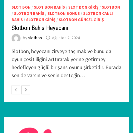
SLOT BON
/
SLOT BON BAHIS
/
SLOT BON GIRIŞ
/
SLOTBON
/
SLOTBON BAHIS
/
SLOTBON BONUS
/
SLOTBON CANLI
BAHIS
/
SLOTBON GIRIŞ
/
SLOTBON GÜNCEL GIRIŞ
Slotbon Bahis Heyecanı
by
slotbon
Ağustos 2, 2024
Slotbon, heyecanı zirveye taşımak ve bunu da
oyun çeşitliliğini arttırarak yerine getirmeyi
hedefleyen güçlü bir şans oyunu şirketidir. Burada
sen de varsın ve senin desteğin…