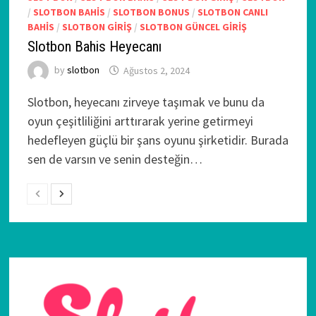
/
SLOTBON BAHIS
/
SLOTBON BONUS
/
SLOTBON CANLI
BAHIS
/
SLOTBON GIRIŞ
/
SLOTBON GÜNCEL GIRIŞ
Slotbon Bahis Heyecanı
by
slotbon
Ağustos 2, 2024
Slotbon, heyecanı zirveye taşımak ve bunu da
oyun çeşitliliğini arttırarak yerine getirmeyi
hedefleyen güçlü bir şans oyunu şirketidir. Burada
sen de varsın ve senin desteğin…