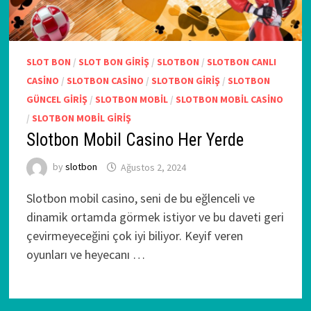
SLOT BON
/
SLOT BON GIRIŞ
/
SLOTBON
/
SLOTBON CANLI
CASINO
/
SLOTBON CASINO
/
SLOTBON GIRIŞ
/
SLOTBON
GÜNCEL GIRIŞ
/
SLOTBON MOBIL
/
SLOTBON MOBIL CASINO
/
SLOTBON MOBIL GIRIŞ
Slotbon Mobil Casino Her Yerde
by
slotbon
Ağustos 2, 2024
Slotbon mobil casino, seni de bu eğlenceli ve
dinamik ortamda görmek istiyor ve bu daveti geri
çevirmeyeceğini çok iyi biliyor. Keyif veren
oyunları ve heyecanı …