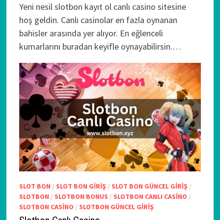
Yeni nesil slotbon kayıt ol canlı casino sitesine
hoş geldin. Canlı casinolar en fazla oynanan
bahisler arasında yer alıyor. En eğlenceli
kumarlarını buradan keyifle oynayabilirsin.…
SLOT BON
/
SLOT BON GIRIŞ
/
SLOT BON GÜNCEL GIRIŞ
/
SLOTBON
/
SLOTBON BONUS
/
SLOTBON CANLI CASINO
/
SLOTBON CASINO
/
SLOTBON GÜNCEL GIRIŞ