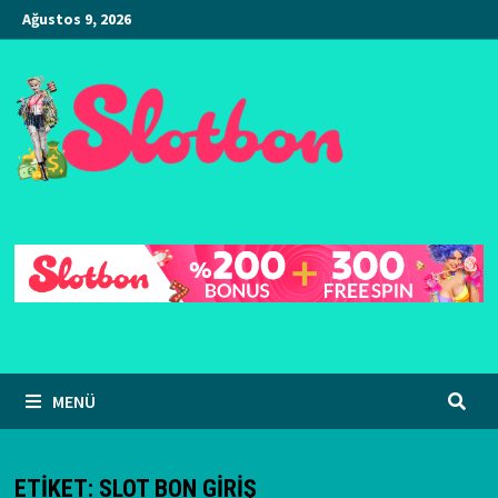
İçeriğe
Ağustos 9, 2026
geç
MENÜ
ETIKET:
SLOT BON GIRIŞ