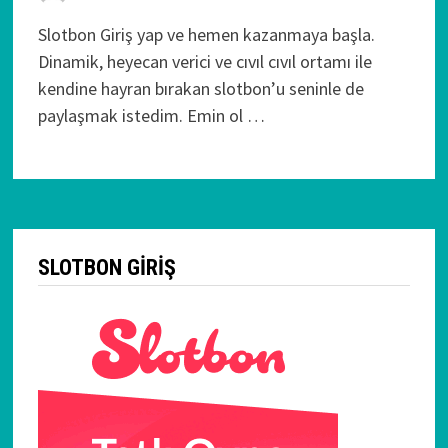
Slotbon Giriş yap ve hemen kazanmaya başla.
Dinamik, heyecan verici ve cıvıl cıvıl ortamı ile
kendine hayran bırakan slotbon’u seninle de
paylaşmak istedim. Emin ol …
SLOTBON GIRIŞ